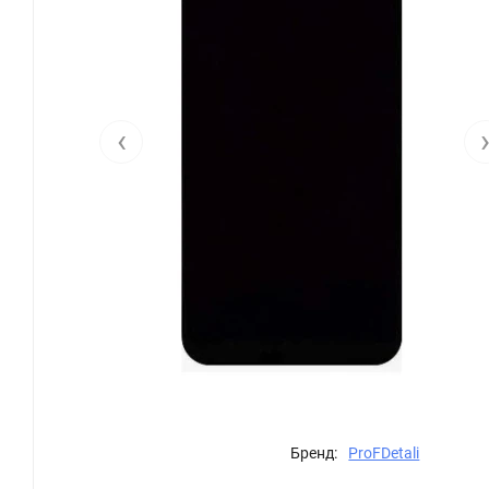
‹
Бренд:
ProFDetali