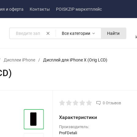
ия и оферта
Контакты
POISKZIP маркетплейс
Все категории
Найти
/
Дисплеи iPhone
/
Дисплей для iPhone X (Orig LCD)
CD)
0 Отзывов
Характеристики
Производитель:
ProFDetali