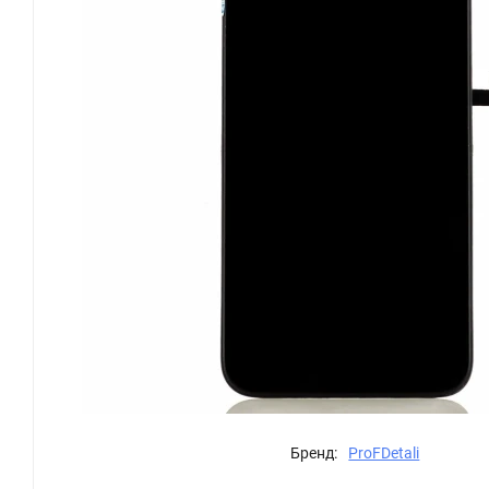
Бренд:
ProFDetali