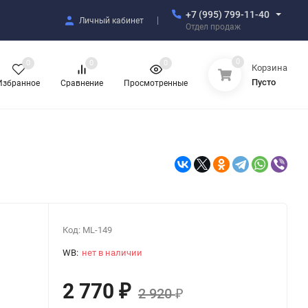
+7 (995) 799-11-40
Личный кабинет
Отдел продаж
0
0
0
0
Корзина
Пусто
Избранное
Сравнение
Просмотренные
Код:
ML-149
WB:
нет в наличии
2 770
₽
2 920
₽