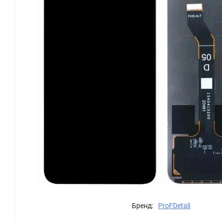
Бренд:
ProFDetali