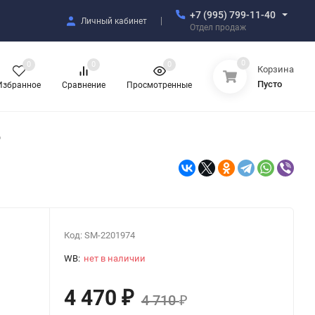
+7 (995) 799-11-40
Личный кабинет
Отдел продаж
0
0
0
0
Корзина
Пусто
Избранное
Сравнение
Просмотренные
D
Код:
SM-2201974
WB:
нет в наличии
4 470
₽
4 710
₽