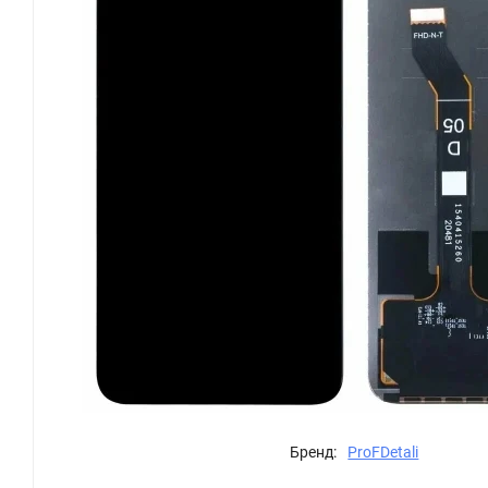
Бренд:
ProFDetali