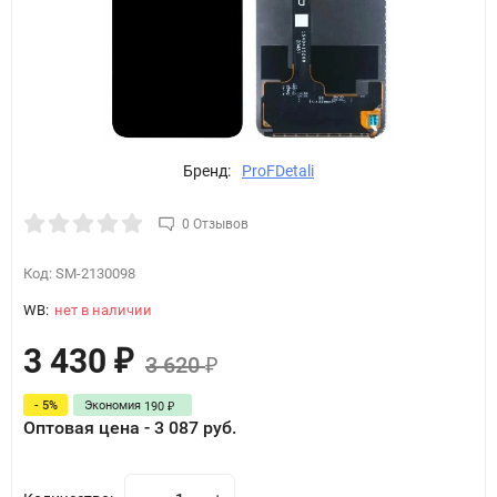
Бренд:
ProFDetali
0 Отзывов
Код:
SM-2130098
WB:
нет в наличии
3 430
₽
3 620
₽
- 5%
Экономия
190
₽
Оптовая цена - 3 087 руб.