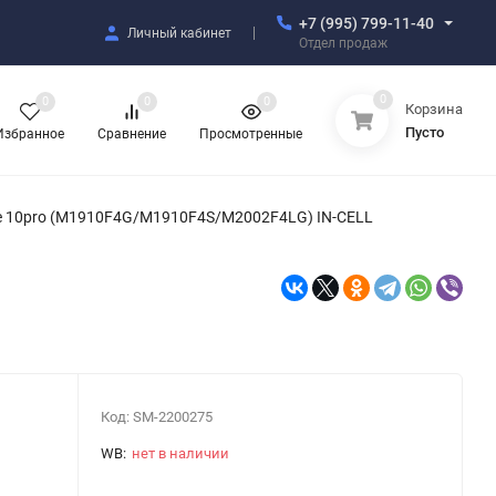
+7 (995) 799-11-40
Личный кабинет
Отдел продаж
0
0
0
0
Корзина
Пусто
Избранное
Сравнение
Просмотренные
Note 10pro (M1910F4G/M1910F4S/M2002F4LG) IN-CELL
Код:
SM-2200275
WB:
нет в наличии