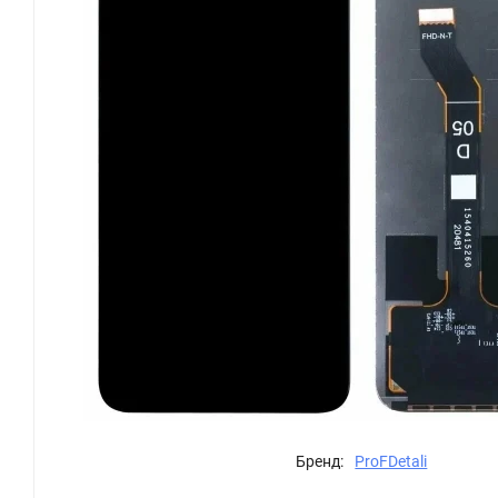
Бренд:
ProFDetali