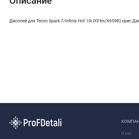
Описание
Дисплей для Tecno Spark 7/Infinix Hot 10i (KF6n/X659B) ориг Дис
КОМПА
О нас