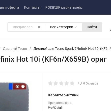
ия и оферта
Контакты
POISKZIP маркетплейс
Все категории
Найти
/
Дисплей Tecno
/
Дисплей для Tecno Spark 7/Infinix Hot 10i (KF6
inix Hot 10i (KF6n/X659B) ориг
0 Отзывов
Характеристики
Производитель:
ProFDetali