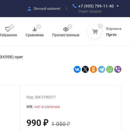
+7 (995) 799-11-40
Личный кабинет
Отдел продаж
0
0
0
0
Корзина
Пусто
Избранное
Сравнение
Просмотренные
n/X659B) ориг
Код:
SM-2180017
WB:
нет в наличии
990
₽
1 050
₽