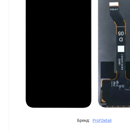
Бренд:
ProFDetali