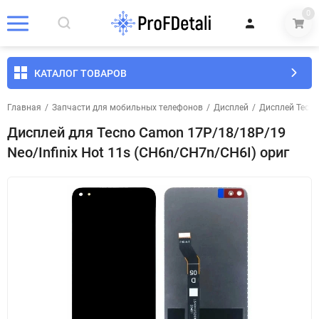
0
КАТАЛОГ ТОВАРОВ
Главная
/
Запчасти для мобильных телефонов
/
Дисплей
/
Дисплей Tecno
Дисплей для Tecno Camon 17P/18/18P/19
Neo/Infinix Hot 11s (CH6n/CH7n/CH6I) ориг