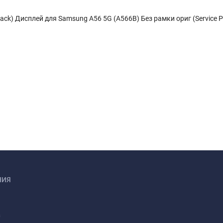
ack) Дисплей для Samsung A56 5G (A566B) Без рамки ориг (Service P
НИЯ
а