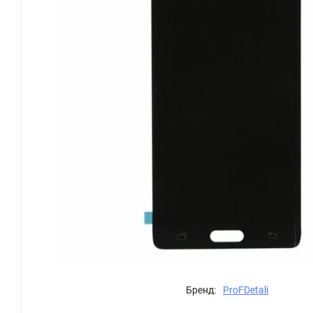
Бренд:
ProFDetali