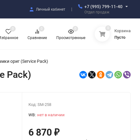
+7 (995) 799-11-40
Личный кабинет
Отдел продаж
0
0
0
0
Корзина
Пусто
Избранное
Сравнение
Просмотренные
мки ориг (Service Pack)
e Pack)
Код:
SM-258
WB:
нет в наличии
6 870
₽