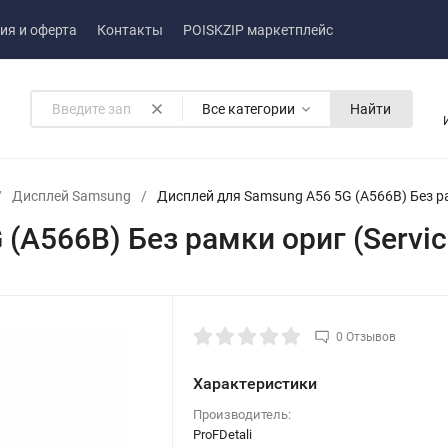
ия и оферта
Контакты
POISKZIP маркетплейс
Все категории
Найти
/
Дисплей Samsung
/
Дисплей для Samsung A56 5G (A566B) Без ра
(A566B) Без рамки ориг (Servic
0 Отзывов
Характеристики
Производитель:
ProFDetali