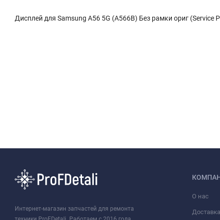
Дисплей для Samsung A56 5G (A566B) Без рамки ориг (Service P
КОМПА
О нас
Интернет-магазин запчастей для ремонта
Доставк
техники ProFDetali. Работаем с 2016 года.