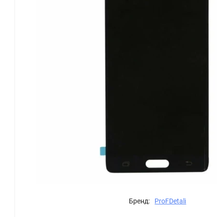
Бренд:
ProFDetali