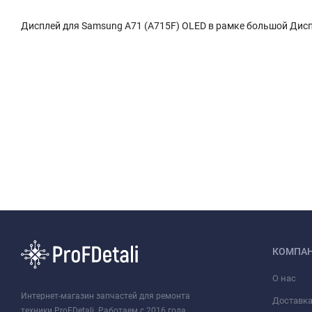
Дисплей для Samsung A71 (A715F) OLED в рамке большой Дисп
КОМПА
О нас
Интернет-магазин запчастей для ремонта
Доставк
техники ProFDetali. Работаем с 2016 года.