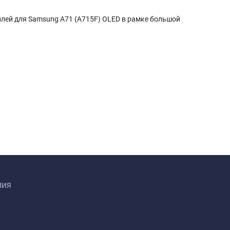
лей для Samsung A71 (A715F) OLED в рамке большой
НИЯ
а