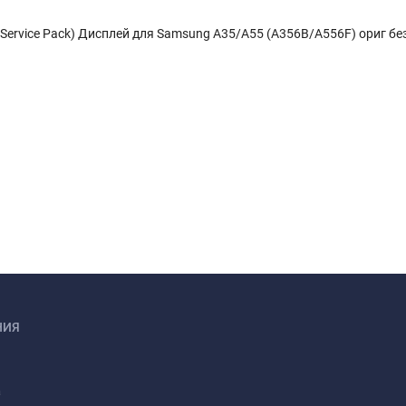
Service Pack) Дисплей для Samsung A35/A55 (A356B/A556F) ориг бе
НИЯ
а