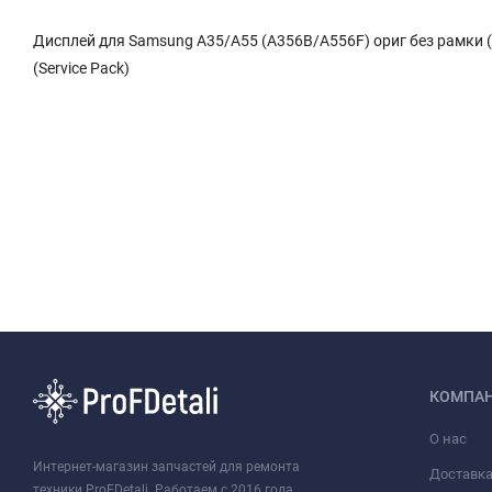
Дисплей для Samsung A35/A55 (A356B/A556F) ориг без рамки (
(Service Pack)
КОМПА
О нас
Интернет-магазин запчастей для ремонта
Доставк
техники ProFDetali. Работаем с 2016 года.