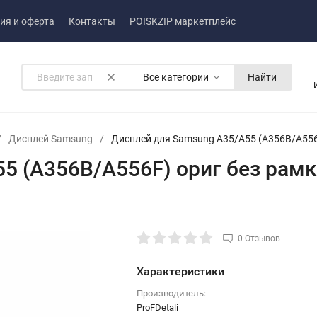
ия и оферта
Контакты
POISKZIP маркетплейс
Все категории
Найти
/
Дисплей Samsung
/
Дисплей для Samsung A35/A55 (A356B/A556F)
 (A356B/A556F) ориг без рамки
0 Отзывов
Характеристики
Производитель:
ProFDetali