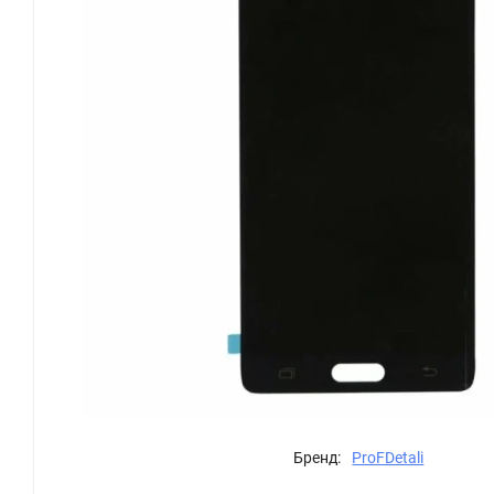
Бренд:
ProFDetali