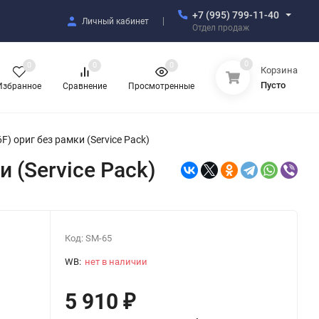
+7 (995) 799-11-40
Личный кабинет
Отдел продаж
0
0
0
0
Корзина
Пусто
Избранное
Сравнение
Просмотренные
 ориг без рамки (Service Pack)
 (Service Pack)
Код:
SM-65
WB:
нет в наличии
5 910
₽