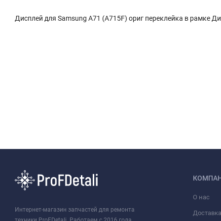
Дисплей для Samsung A71 (A715F) ориг переклейка в рамке Ди
КОМПА
О нас
Интернет-магазин запчастей для ремонта
Доставк
техники ProFDetali. Работаем с 2016 года.