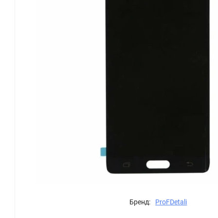
Бренд:
ProFDetali