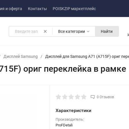
ия и оферта
Контакты
POISKZIP маркетплейс
Все категории
Найти
/
Дисплей Samsung
/
Дисплей для Samsung A71 (A715F) ориг пер
715F) ориг переклейка в рамке
0 Отзывов
Характеристики
Производитель:
ProFDetali