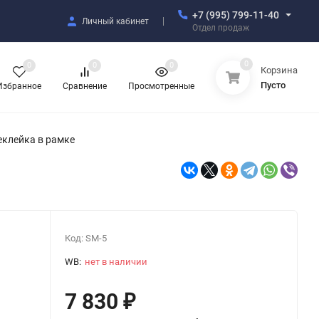
+7 (995) 799-11-40
Личный кабинет
Отдел продаж
0
0
0
0
Корзина
Пусто
Избранное
Сравнение
Просмотренные
еклейка в рамке
Код:
SM-5
WB:
нет в наличии
7 830
₽