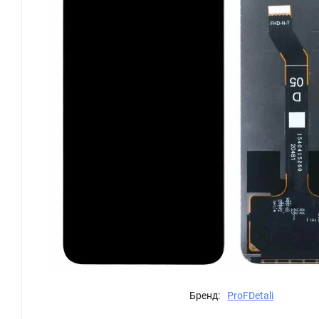
Бренд:
ProFDetali