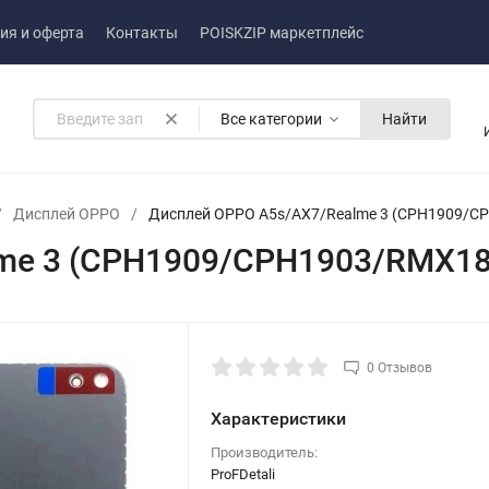
ия и оферта
Контакты
POISKZIP маркетплейс
Все категории
Найти
/
Дисплей OPPO
/
Дисплей OPPO A5s/AX7/Realme 3 (CPH1909/C
me 3 (CPH1909/CPH1903/RMX18
0 Отзывов
Характеристики
Производитель:
ProFDetali