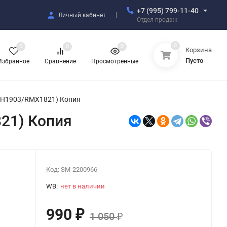
+7 (995) 799-11-40
Личный кабинет
Отдел продаж
0
0
0
0
Корзина
Пусто
Избранное
Сравнение
Просмотренные
PH1903/RMX1821) Копия
21) Копия
Код:
SM-2200966
WB:
нет в наличии
990
₽
1 050
₽