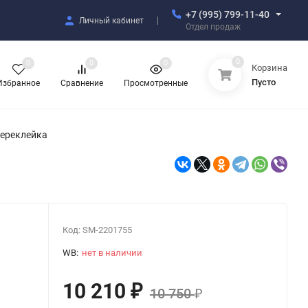
+7 (995) 799-11-40
Личный кабинет
Отдел продаж
0
0
0
0
Корзина
Пусто
Избранное
Сравнение
Просмотренные
Переклейка
Код:
SM-2201755
WB:
нет в наличии
10 210
₽
10 750
₽