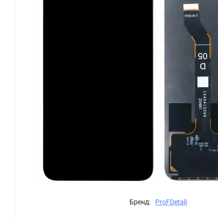
Бренд:
ProFDetali