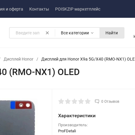
ия и оферта
Контакты
POISKZIP маркетплейс
Все категории
Найти
/
Дисплей Honor
/
Дисплей для Honor X9a 5G/X40 (RMO-NX1) OL
40 (RMO-NX1) OLED
0 Отзывов
Характеристики
Производитель:
ProFDetali