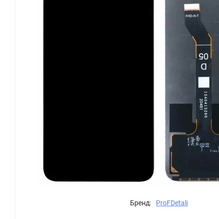
Бренд:
ProFDetali