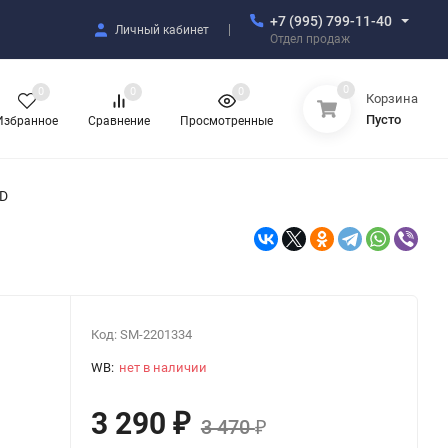
+7 (995) 799-11-40
Личный кабинет
Отдел продаж
0
0
0
0
Корзина
Пусто
Избранное
Сравнение
Просмотренные
ED
Код:
SM-2201334
WB:
нет в наличии
3 290
₽
3 470
₽