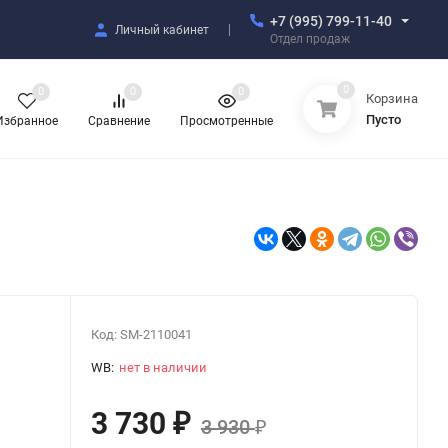
+7 (995) 799-11-40
Личный кабинет
Отдел продаж
0
0
0
0
Корзина
Пусто
Избранное
Сравнение
Просмотренные
Код:
SM-2110041
WB:
нет в наличии
3 730
₽
3 930
₽