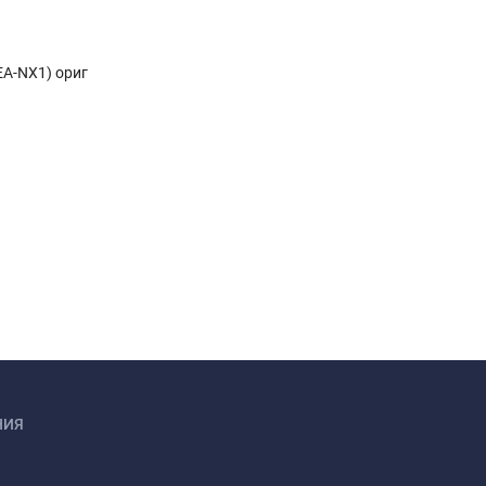
EA-NX1) ориг
НИЯ