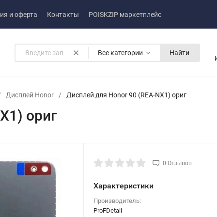
ия и оферта
Контакты
POISKZIP маркетплейс
Все категории
Найти
/
Дисплей Honor
/
Дисплей для Honor 90 (REA-NX1) ориг
X1) ориг
0 Отзывов
Характеристики
Производитель:
ProFDetali