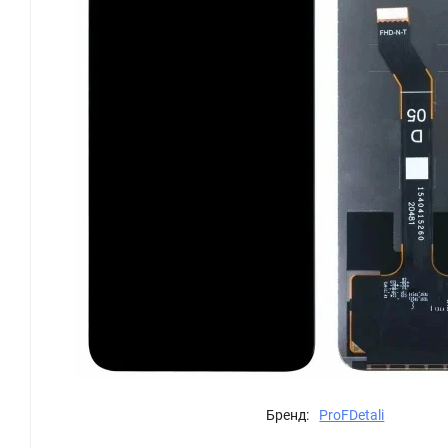
Бренд:
ProFDetali