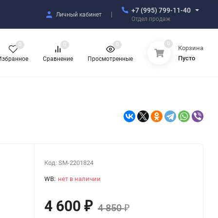
+7 (995) 799-11-40
Личный кабинет
Отдел продаж
0
0
0
0
Корзина
Пусто
Избранное
Сравнение
Просмотренные
Код:
SM-2201824
WB:
нет в наличии
4 600
₽
4 850
₽