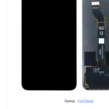
Бренд:
ProFDetali