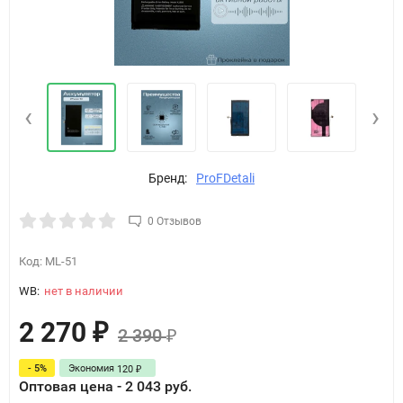
‹
›
Бренд:
ProFDetali
0 Отзывов
Код:
ML-51
WB:
нет в наличии
2 270
₽
2 390
₽
- 5%
Экономия
120
₽
Оптовая цена - 2 043 руб.