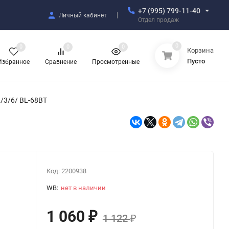
+7 (995) 799-11-40
Личный кабинет
Отдел продаж
0
0
0
0
Корзина
Пусто
Избранное
Сравнение
Просмотренные
/3/6/ BL-68BT
Код:
2200938
WB:
нет в наличии
1 060
₽
1 122
₽