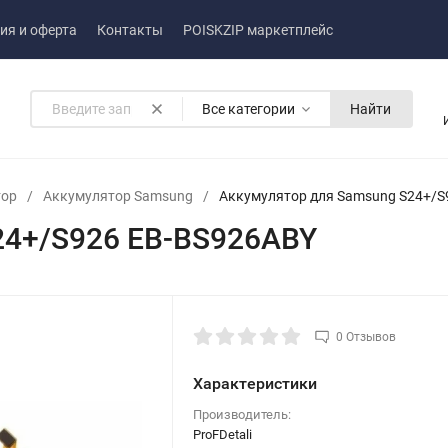
ия и оферта
Контакты
POISKZIP маркетплейс
Все категории
Найти
тор
/
Аккумулятор Samsung
/
Аккумулятор для Samsung S24+/S
24+/S926 EB-BS926ABY
0 Отзывов
Характеристики
Производитель:
ProFDetali