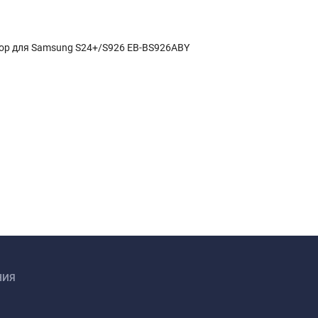
ор для Samsung S24+/S926 EB-BS926ABY
НИЯ