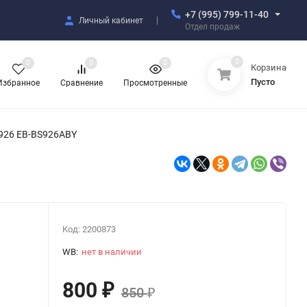
+7 (995) 799-11-40
Личный кабинет
Отдел продаж
0
0
0
0
Корзина
Пусто
Избранное
Сравнение
Просмотренные
926 EB-BS926ABY
Код:
2200873
WB:
нет в наличии
800
₽
850
₽