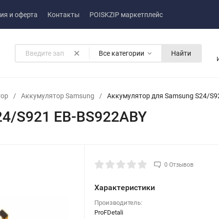
ия и оферта
Контакты
POISKZIP маркетплейс
Все категории
Найти
тор
/
Аккумулятор Samsung
/
Аккумулятор для Samsung S24/S9
24/S921 EB-BS922ABY
0 Отзывов
Характеристики
Производитель:
ProFDetali