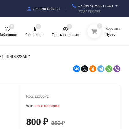
+7 (995) 799-11-40
Личный кабинет
Отдел продаж
0
0
0
0
Корзина
Пусто
Избранное
Сравнение
Просмотренные
21 EB-BS922ABY
Код:
2200872
WB:
нет в наличии
800
₽
850
₽