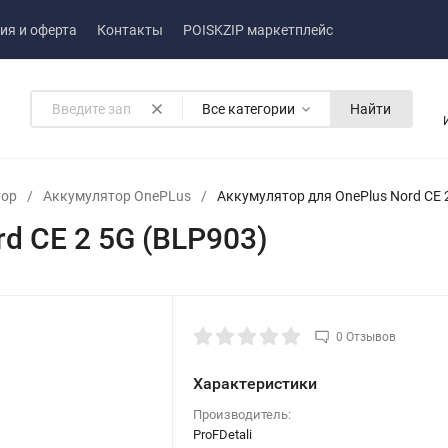
ия и оферта
Контакты
POISKZIP маркетплейс
Все категории
Найти
тор
/
Аккумулятор OnePLus
/
Аккумулятор для OnePlus Nord CE 
d CE 2 5G (BLP903)
0 Отзывов
Характеристики
Производитель:
ProFDetali