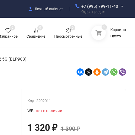
+7 (995) 799-11-40
Личный кабинет
Отдел продаж
0
0
0
0
Корзина
Пусто
Избранное
Сравнение
Просмотренные
2 5G (BLP903)
Код:
2202011
WB:
нет в наличии
1 320
₽
1 390
₽