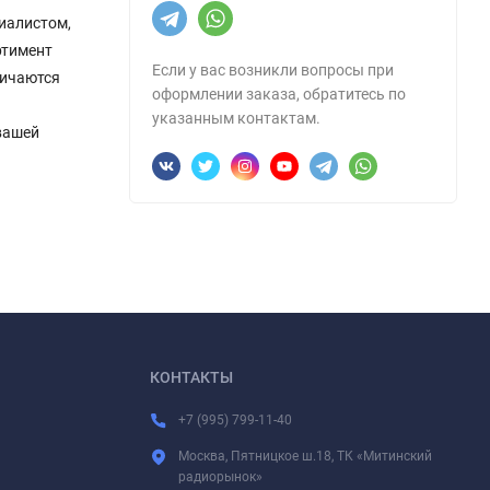
иалистом,
ртимент
Если у вас возникли вопросы при
личаются
оформлении заказа, обратитесь по
указанным контактам.
вашей
КОНТАКТЫ
+7 (995) 799-11-40
Москва, Пятницкое ш.18, ТК «Митинский
радиорынок»