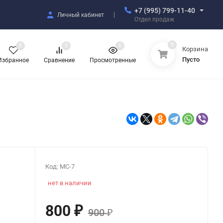
+7 (995) 799-11-40
Личный кабинет
Отдел продаж
0
0
0
0
Корзина
Пусто
Избранное
Сравнение
Просмотренные
Код:
MC-7
нет в наличии
800
₽
900
₽