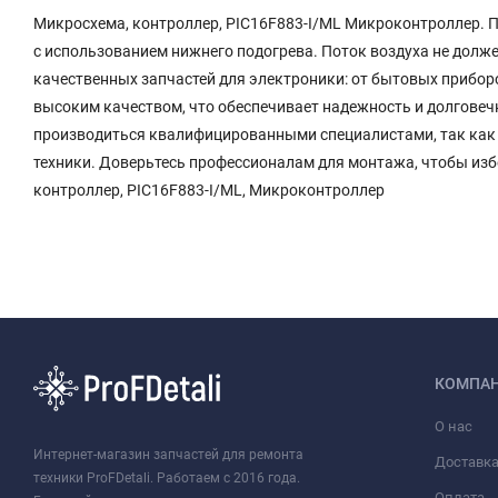
Микросхема, контроллер, PIC16F883-I/ML Микроконтроллер.
с использованием нижнего подогрева. Поток воздуха не долж
качественных запчастей для электроники: от бытовых прибор
высоким качеством, что обеспечивает надежность и долговечн
производиться квалифицированными специалистами, так как э
техники. Доверьтесь профессионалам для монтажа, чтобы из
контроллер, PIC16F883-I/ML, Микроконтроллер
КОМПА
О нас
Интернет-магазин запчастей для ремонта
Доставк
техники ProFDetali. Работаем с 2016 года.
Оплата