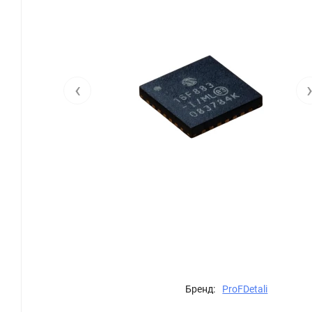
‹
Бренд:
ProFDetali