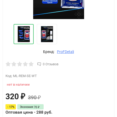
Бренд:
ProFDetali
0 Отзывов
Код:
ML-REM-SE-WT
нет в наличии
320
₽
390
₽
- 17%
Экономия
70
₽
Оптовая цена - 288 руб.