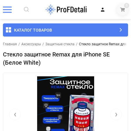
0
КАТАЛОГ ТОВАРОВ
Главная
/
Аксессуары
/
Защитные стекла
/
Стекло защитное Remax для iPh
Стекло защитное Remax для iPhone SE
(Белое White)
‹
›