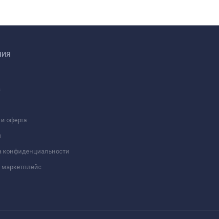
НИЯ
а
 и оферта
ы
а конфиденциальности
 маркетплейс