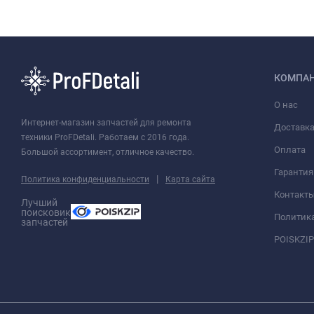
КОМПА
О нас
Интернет-магазин запчастей для ремонта
Доставк
техники ProFDetali. Работаем с 2016 года.
Оплата
Большой ассортимент, отличное качество.
Гарантия
|
Политика конфиденциальности
Карта сайта
Контакт
Лучший
поисковик
Политик
запчастей
POISKZIP