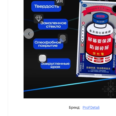
‹
Бренд:
ProFDetali