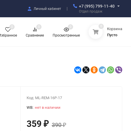
+7 (995) 799-11-40
Личный кабинет
Отдел продаж
0
0
0
0
Корзина
Пусто
Избранное
Сравнение
Просмотренные
Код:
ML-REM-16P-17
WB:
нет в наличии
359
₽
390
₽