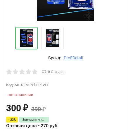
Бренд:
ProFDetali
0 Отзывов
Код:
ML-REM-7Pl-8Pl-WT
нет в наличии
300
₽
390
₽
- 23%
Экономия
90
₽
Оптовая цена - 270 руб.