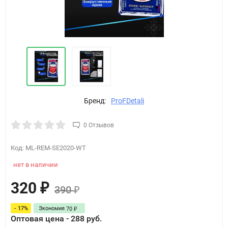
Бренд:
ProFDetali
0 Отзывов
Код:
ML-REM-SE2020-WT
нет в наличии
320
₽
390
₽
- 17%
Экономия
70
₽
Оптовая цена - 288 руб.